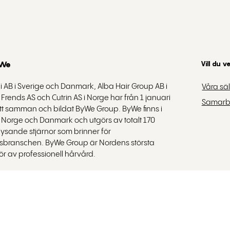
We
Vill du v
 AB i Sverige och Danmark, Alba Hair Group AB i
Våra säl
 Frends AS och Cutrin AS i Norge har från 1 januari
Samarb
t samman och bildat ByWe Group. ByWe finns i
 Norge och Danmark och utgörs av totalt 170
lysande stjärnor som brinner för
sbranschen. ByWe Group är Nordens största
tör av professionell hårvård.