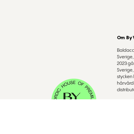
Om By
Baldacci
Sverige,
2023 gåt
Sverige,
stycken 
hårvård
distribu