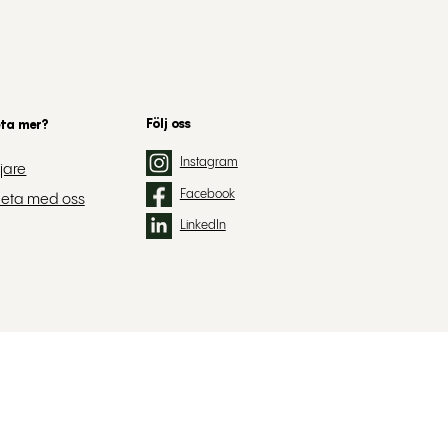
Följ oss
eta mer?
Instagram
jare
Facebook
eta med oss
LinkedIn