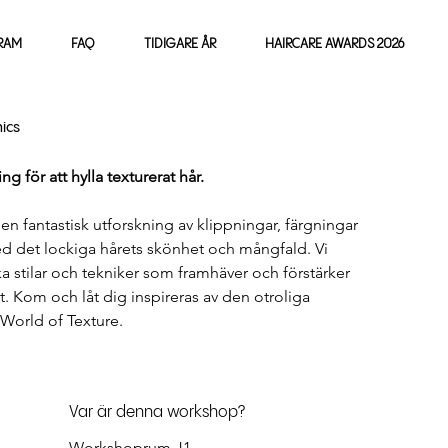
RAM
FAQ
TIDIGARE ÅR
HAIRCARE AWARDS 2026
ics
g för att hylla texturerat hår.  
n fantastisk utforskning av klippningar, färgningar 
ed det lockiga hårets skönhet och mångfald. Vi 
a stilar och tekniker som framhäver och förstärker 
t. Kom och låt dig inspireras av den otroliga 
World of Texture.
Var är denna workshop?
Workshoprum J1