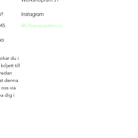
p?
Instagram
45.
@Urbanacademics
na
okar du i 
jett till 
redan 
kat denna 
oss via 
a dig i 