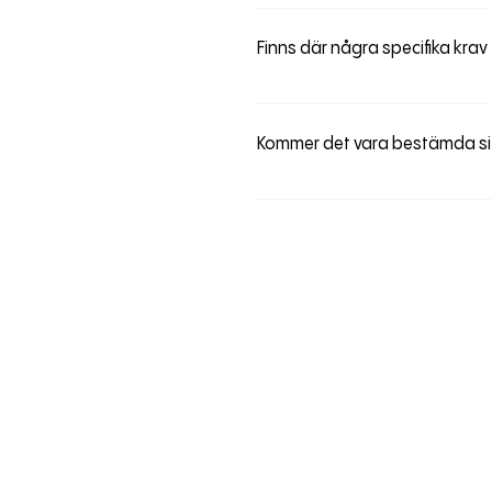
Du hittar all information och tid
Finns där några specifika krav
Haircare Days 2026 vänder sig i f
Kommer det vara bestämda si
I år kommer vi se till att man
det hända att man får så sitta 
under eventet. Vi tar inte emo