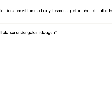
er HÄR.
 för den som vill komma t.ex. yrkesmässig erfarenhet eller utbild
örsta hand till alla professionella frisörer och stylister.
ttplatser under gala middagen?
 sitter tillsammans med sin salong. Men beroende på hur borden k
tillsammans med andra salonger - vilket bara är trevligt! Detta 
t önskningar på bordplaceringar.