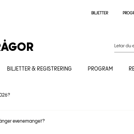
BILJETTER
PROG
RÅGOR
BILJETTER & REGISTRERING
PROGRAM
R
2026?
 till Stockholm, Marina Towers.
stänger evenemanget?