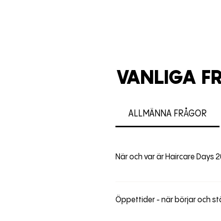
VANLIGA F
ALLMÄNNA FRÅGOR
När och var är Haircare Days 
Den 18–19 september kommer vi
Öppettider - när börjar och 